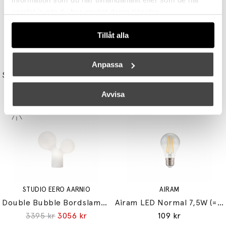
samlat in när du har använt deras tjänster.
Tillåt alla
AVOLT
UNISON
Anpassa
Square 1 Grenuttag Dual USB-C 30W & Magnet 1,8m Martinelli Luce Edition Opal White
Reflektor MR11 28W (=35W) GU10
699 kr
149 kr
Avvisa
STUDIO EERO AARNIO
AIRAM
Double Bubble Bordslampa Small
Airam LED Normal 7,5W (=60W) E27
3395 kr
3056 kr
109 kr