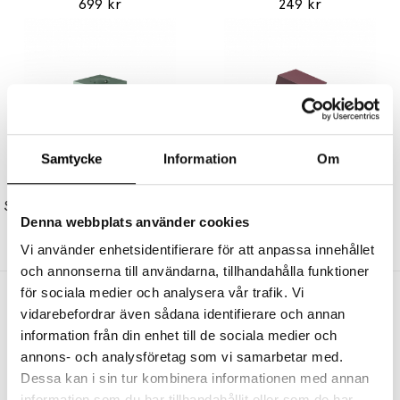
699 kr
249 kr
Samtycke
Information
Om
AVOLT
AVOLT
Square 2 Grenuttag Dual USB-C 30W Oak Green
Square 1 Grenuttag Dual USB-C 30W & Magnet 1,8m Bauhaus-Archiv Edition Mulberry Red
Denna webbplats använder cookies
649 kr
699 kr
Vi använder enhetsidentifierare för att anpassa innehållet
och annonserna till användarna, tillhandahålla funktioner
för sociala medier och analysera vår trafik. Vi
Andra köpte även
vidarebefordrar även sådana identifierare och annan
information från din enhet till de sociala medier och
annons- och analysföretag som vi samarbetar med.
Dessa kan i sin tur kombinera informationen med annan
information som du har tillhandahållit eller som de har