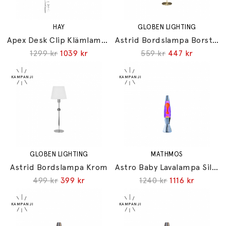
HAY
GLOBEN LIGHTING
Apex Desk Clip Klämlampa Oyster White
Astrid Bordslampa Borstad Mässing
1299 kr
1039 kr
559 kr
447 kr
GLOBEN LIGHTING
MATHMOS
Astrid Bordslampa Krom
Astro Baby Lavalampa Silver Violet/Orange
499 kr
399 kr
1240 kr
1116 kr