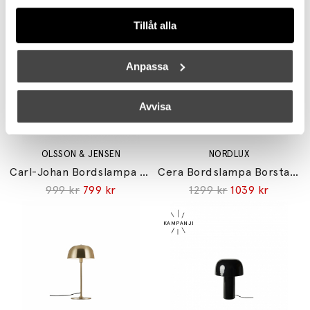
329 kr
263 kr
1299 kr
1039 kr
Tillåt alla
Anpassa
Avvisa
OLSSON & JENSEN
NORDLUX
Carl-Johan Bordslampa Mini Vit
Cera Bordslampa Borstat Stål
999 kr
799 kr
1299 kr
1039 kr