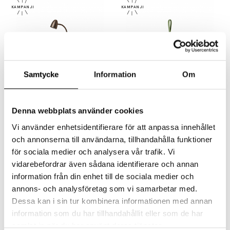
Samtycke
Information
Om
ARMATURHANTVERK
NORDLUX
B 849 Koster Bordslampa Oxid
Bring To-Go 12 Portabel Grön/Opal
Denna webbplats använder cookies
1029 kr
875 kr
329 kr
263 kr
Vi använder enhetsidentifierare för att anpassa innehållet
och annonserna till användarna, tillhandahålla funktioner
för sociala medier och analysera vår trafik. Vi
vidarebefordrar även sådana identifierare och annan
information från din enhet till de sociala medier och
annons- och analysföretag som vi samarbetar med.
Dessa kan i sin tur kombinera informationen med annan
information som du har tillhandahållit eller som de har
NORDLUX
OLSSON & JENSEN
samlat in när du har använt deras tjänster.
Bring To-Go 12 Portabel Svart/Opal
Carl-Johan Bordslampa Liten Vit