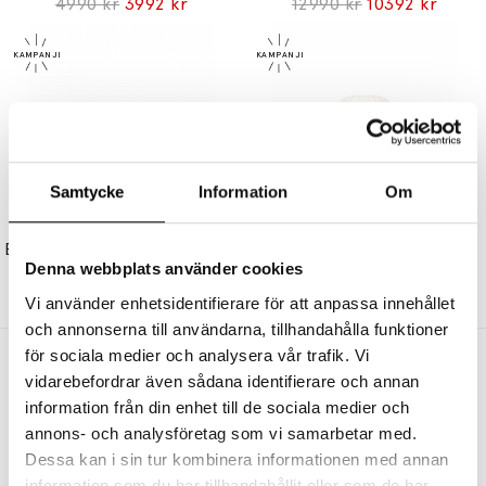
4990 kr
3992 kr
12990 kr
10392 kr
Samtycke
Information
Om
NORTHERN
NORTHERN
Balancer Mini Vägglampa/Bordslampa Cherry Red
Tradition Bordslampa Off-White/Grey Beige
Denna webbplats använder cookies
3290 kr
2632 kr
5790 kr
4632 kr
Vi använder enhetsidentifierare för att anpassa innehållet
och annonserna till användarna, tillhandahålla funktioner
för sociala medier och analysera vår trafik. Vi
Andra köpte även
vidarebefordrar även sådana identifierare och annan
information från din enhet till de sociala medier och
annons- och analysföretag som vi samarbetar med.
Dessa kan i sin tur kombinera informationen med annan
information som du har tillhandahållit eller som de har