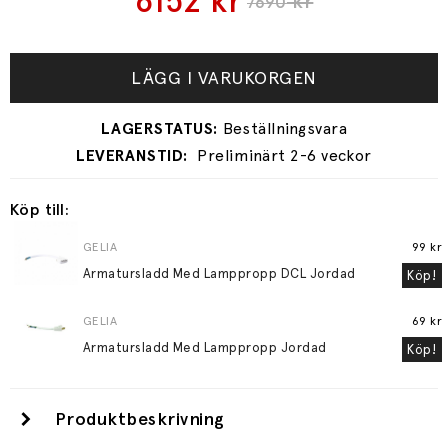
6152
kr
kr
7690
LÄGG I VARUKORGEN
Preliminärt 2-6 veckor
Köp till:
GELIA
99 kr
Armatursladd Med Lamppropp DCL Jordad
Köp!
GELIA
69 kr
Armatursladd Med Lamppropp Jordad
Köp!
Produktbeskrivning