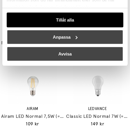
samlat in när du har använt deras tjänster.
Tillåt alla
UNISON
STUDIO EERO AARNIO
Anpassa
Reflektor MR11 28W (=35W) GU10
Double Bubble Bordslampa Small
149 kr
3395 kr
3056 kr
Avvisa
AIRAM
LEDVANCE
Airam LED Normal 7,5W (=60W) E27
Classic LED Normal 7W (=60W) E27
109 kr
149 kr