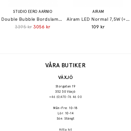
STUDIO EERO AARNIO
AIRAM
Double Bubble Bordslampa Small
Airam LED Normal 7,5W (=60W) E27
3395 kr
3056 kr
109 kr
VÅRA BUTIKER
VÄXJÖ
Storgatan 19
352 30 Växjö
+46 (0)470-76 46 00
Mån–Fre: 10-18
Lör: 10-14
Sön: Stängt
Hitta hit