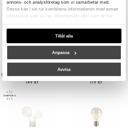
Andra köpte även
annons- och analysföretag som vi samarbetar med.
Dessa kan i sin tur kombinera informationen med annan
information som du har tillhandahållit eller som de har
samlat in när du har använt deras tjänster.
Tillåt alla
Anpassa
UNISON
TALA
Avvisa
Reflektor MR11 28W (=35W) GU10
Light Engine LED Bulb 3,6W (=33W) 2700K G9 Lightly Frosted
149 kr
179 kr