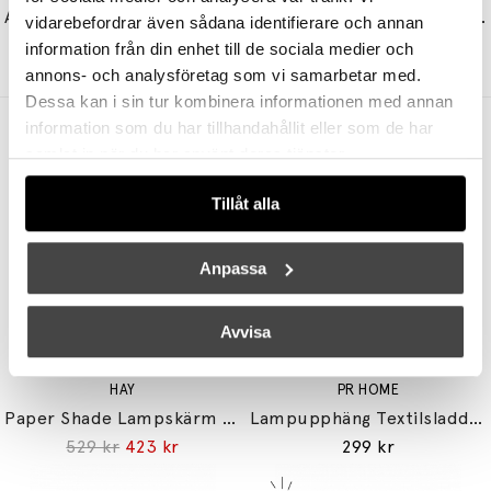
Astro Baby Lavalampa Silver Violet/Red
Reservflaska Till Astro Lavalampa Clear/Dark Purple
vidarebefordrar även sådana identifierare och annan
1240 kr
1116 kr
490 kr
information från din enhet till de sociala medier och
annons- och analysföretag som vi samarbetar med.
Dessa kan i sin tur kombinera informationen med annan
information som du har tillhandahållit eller som de har
Andra köpte även
samlat in när du har använt deras tjänster.
Tillåt alla
Anpassa
Avvisa
HAY
PR HOME
Paper Shade Lampskärm Ø60 Classic White
Lampupphäng Textilsladd Svart E27
529 kr
423 kr
299 kr