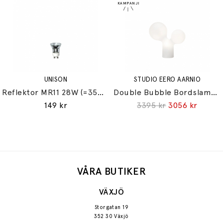
UNISON
STUDIO EERO AARNIO
Reflektor MR11 28W (=35W) GU10
Double Bubble Bordslampa Small
149 kr
3395 kr
3056 kr
VÅRA BUTIKER
VÄXJÖ
Storgatan 19
352 30 Växjö