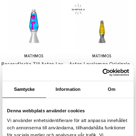
MATHMOS
MATHMOS
Reservflaska Till Astro Lavalampa Blue/Pink
Astro Lavalampa Originalet Silver Yellow/Orange
490 kr
1440 kr
1296 kr
Samtycke
Information
Om
Denna webbplats använder cookies
Vi använder enhetsidentifierare för att anpassa innehållet
och annonserna till användarna, tillhandahålla funktioner
MATHMOS
MATHMOS
för sociala medier och analysera vår trafik. Vi