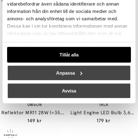
vidarebefordrar även sådana identifierare och annan
37199 kr
24179 kr
18599 kr
14879 kr
information från din enhet till de sociala medier och
annons- och analysföretag som vi samarbetar med.
Dessa kan i sin tur kombinera informationen med annan
Andra köpte även
information som du har tillhandahållit eller som de har
samlat in när du har använt deras tjänster.
Tillåt alla
Anpassa
Avvisa
UNISON
TALA
Reflektor MR11 28W (=35W) GU10
Light Engine LED Bulb 3,6W (=33W) 2700K G9 Lightly Frosted
149 kr
179 kr