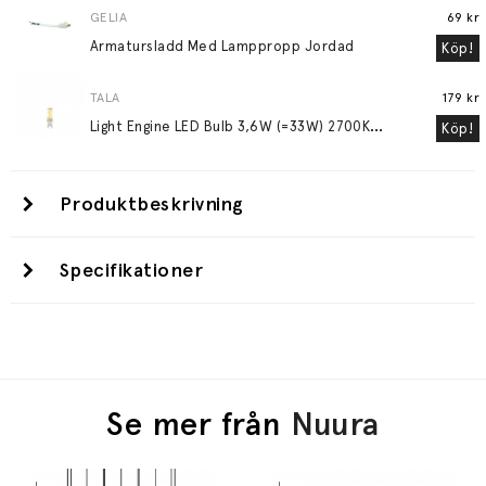
GELIA
69 kr
Armatursladd Med Lamppropp Jordad
Köp!
TALA
179 kr
L
ight Engine LED Bulb 3,6W (=33W) 2700K G9 Lightly Frosted
Köp!
Produktbeskrivning
Specifikationer
Se mer från
Nuura