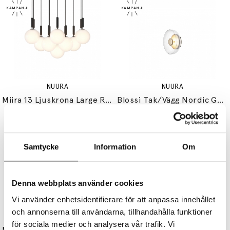
NUURA
NUURA
Miira 13 Ljuskrona Large Rock Grey/Opal White
Blossi Tak/Vägg Nordic Gold/Clear V2
85799 kr
68639 kr
4999 kr
3999 kr
Samtycke
Information
Om
Denna webbplats använder cookies
Vi använder enhetsidentifierare för att anpassa innehållet
och annonserna till användarna, tillhandahålla funktioner
NUURA
NUURA
för sociala medier och analysera vår trafik. Vi
Miira 8 Circular Ljuskrona Rock Grey/Opal White
Miira 3 Circular Ljuskrona Brass/Optic Clear