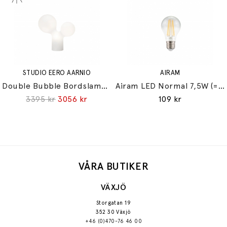
STUDIO EERO AARNIO
AIRAM
Double Bubble Bordslampa Small
Airam LED Normal 7,5W (=60W) E27
3395 kr
3056 kr
109 kr
VÅRA BUTIKER
VÄXJÖ
Storgatan 19
352 30 Växjö
+46 (0)470-76 46 00