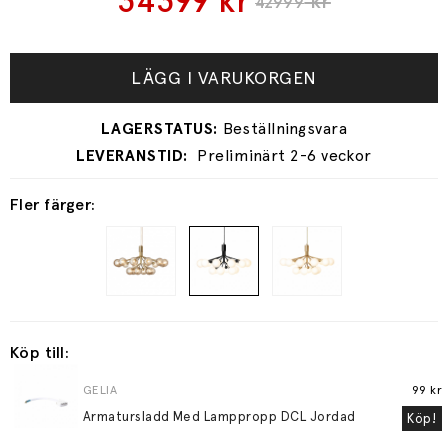
34399
kr
kr
42999
LÄGG I VARUKORGEN
Preliminärt 2-6 veckor
Fler färger:
Köp till:
GELIA
99 kr
Armatursladd Med Lamppropp DCL Jordad
Köp!