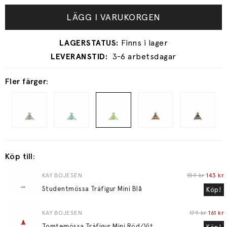
LÄGG I VARUKORGEN
3-6 arbetsdagar
Fler färger:
Köp till:
KAY BOJESEN
159 kr
143 kr
Studentmössa Träfigur Mini Blå
Köp!
KAY BOJESEN
179 kr
161 kr
Tomtemössa Träfigur Mini Röd/Vit