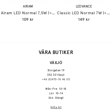
AIRAM
LEDVANCE
Airam LED Normal 7,5W (=60W) E27
Classic LED Normal 7W (=60W) E27
109 kr
149 kr
VÅRA BUTIKER
VÄXJÖ
Storgatan 19
352 30 Växjö
+46 (0)470-76 46 00
Mån–Fre: 10-18
Lör: 10-14
Sön: Stängt
Hitta hit