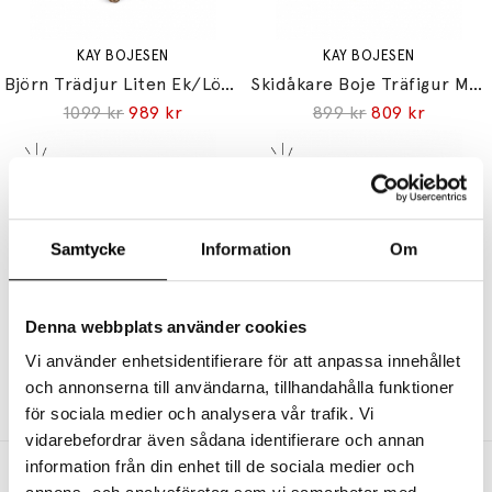
KAY BOJESEN
KAY BOJESEN
Björn Trädjur Liten Ek/Lönn
Skidåkare Boje Träfigur Multi
1099 kr
989 kr
899 kr
809 kr
Samtycke
Information
Om
Denna webbplats använder cookies
KAY BOJESEN
KAY BOJESEN
Herdinnan Träfigur Ljusblå
Bella Sångfågel Year Bird 2025 Creme/Grå
Vi använder enhetsidentifierare för att anpassa innehållet
och annonserna till användarna, tillhandahålla funktioner
1099 kr
989 kr
799 kr
719 kr
för sociala medier och analysera vår trafik. Vi
vidarebefordrar även sådana identifierare och annan
information från din enhet till de sociala medier och
Andra köpte även