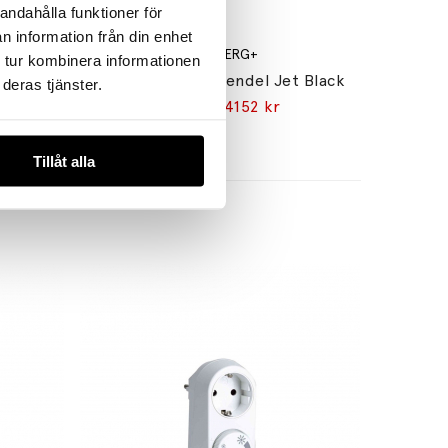
andahålla funktioner för
n information från din enhet
WÄSTBERG+
 tur kombinera informationen
 Glass
Sempé w103 s1 Pendel Jet Black
deras tjänster.
4885 kr
4152 kr
Tillåt alla