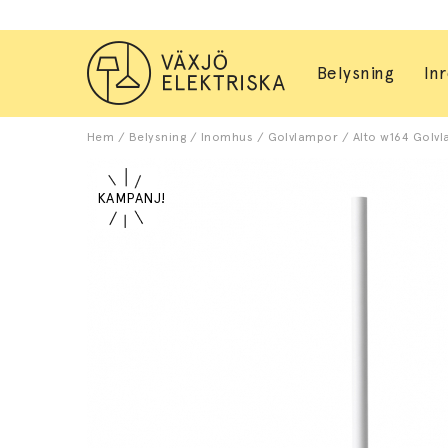
Belysning
In
Hem
/
Belysning
/
Inomhus
/
Golvlampor
/
Alto w164 Golvl