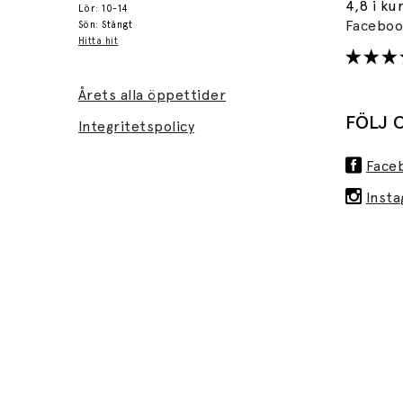
4,8 i ku
Lör: 10-14
Facebo
Sön: Stängt
Hitta hit
Årets alla öppettider
FÖLJ 
Integritetspolicy
Face
Inst