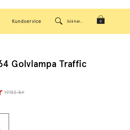
Kundservice
0
64 Golvlampa Traffic
r
kr
19185