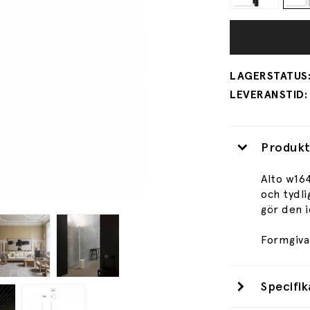
Produkt
Alto w16
och tydli
gör den i
Formgiva
Specifik