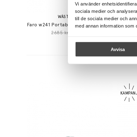
Vi använder enhetsidentifierar
sociala medier och analysera 
WÄSTBERG+
till de sociala medier och a
Faro w241 Portable Bordslampa Traffic Green
med annan information som du 
2685 kr
2282 kr
Avvisa