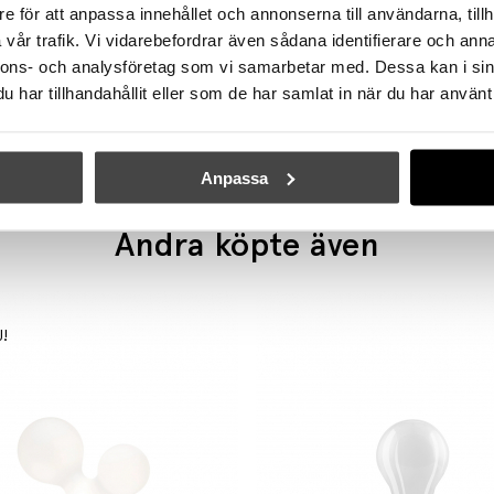
e för att anpassa innehållet och annonserna till användarna, tillh
vår trafik. Vi vidarebefordrar även sådana identifierare och anna
WÄSTBERG+
WÄSTBERG+
nnons- och analysföretag som vi samarbetar med. Dessa kan i sin
Extra Small Pendant w201 s1 Pendel Raw
Halo w202 s4 Pendel Opal
har tillhandahållit eller som de har samlat in när du har använt 
3025 kr
2571 kr
6045 kr
5138 kr
Anpassa
Andra köpte även