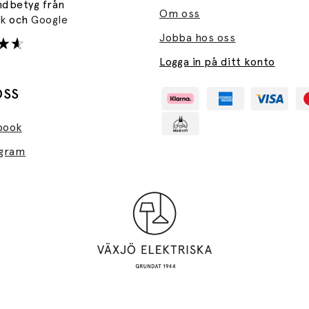
ndbetyg från
Om oss
ok
och
Google
Jobba hos oss
Logga in på ditt konto
OSS
book
agram