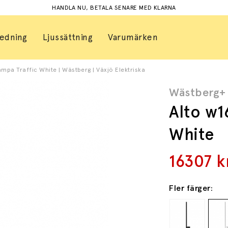
HANDLA NU, BETALA SENARE MED KLARNA
redning
Ljussättning
Varumärken
ampa Traffic White | Wästberg | Växjö Elektriska
Wästberg+
Alto w1
White
16307
k
Fler färger: