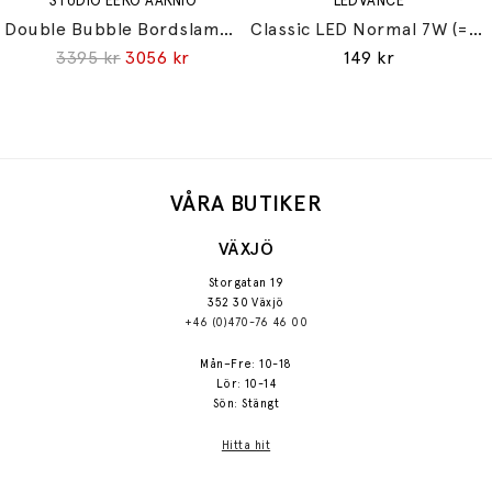
STUDIO EERO AARNIO
LEDVANCE
Double Bubble Bordslampa Small
Classic LED Normal 7W (=60W) E27
3395 kr
3056 kr
149 kr
VÅRA BUTIKER
VÄXJÖ
Storgatan 19
352 30 Växjö
+46 (0)470-76 46 00
Mån–Fre: 10-18
Lör: 10-14
Sön: Stängt
Hitta hit