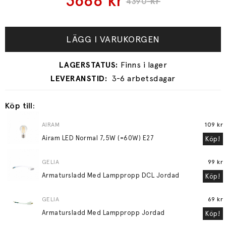
3688
kr
kr
4390
LÄGG I VARUKORGEN
3-6 arbetsdagar
Köp till:
AIRAM
109 kr
Airam LED Normal 7,5W (=60W) E27
Köp!
GELIA
99 kr
Armatursladd Med Lamppropp DCL Jordad
Köp!
GELIA
69 kr
Armatursladd Med Lamppropp Jordad
Köp!