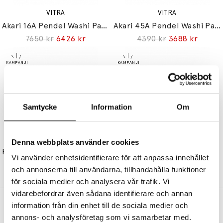
VITRA
VITRA
Akari 16A Pendel Washi Paper
Akari 45A Pendel Washi Paper
7650 kr
6426 kr
4390 kr
3688 kr
Samtycke
Information
Om
VITRA
VITRA
Denna webbplats använder cookies
Petite Potence Vägglampa Deep Black
Akari UF1-H Bordslampa Washi Paper
Vi använder enhetsidentifierare för att anpassa innehållet
10850 kr
9114 kr
5750 kr
4830 kr
och annonserna till användarna, tillhandahålla funktioner
för sociala medier och analysera vår trafik. Vi
vidarebefordrar även sådana identifierare och annan
Andra köpte även
information från din enhet till de sociala medier och
annons- och analysföretag som vi samarbetar med.