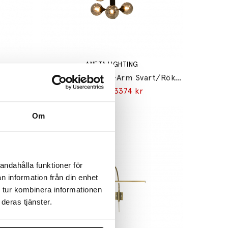
ANETA LIGHTING
Cosmos Pendel 12-Arm Mässing/Opalglas
Cosmos Pendel 12-Arm Svart/Rökfärgad
4499 kr
3374 kr
Om
andahålla funktioner för
n information från din enhet
 tur kombinera informationen
deras tjänster.