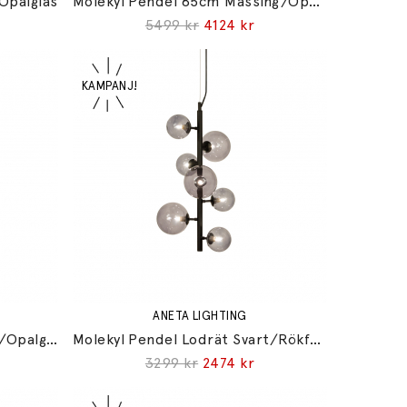
Opalglas
Molekyl Pendel 85cm Mässing/Opalglas
5499 kr
4124 kr
ANETA LIGHTING
Molekyl Pendel Lodrät Tenn/Opalglas
Molekyl Pendel Lodrät Svart/Rökfärgad
3299 kr
2474 kr