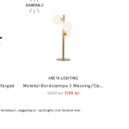
ANETA LIGHTING
kfärgad
Molekyl Bordslampa 3 Mässing/Opalglas
1599 kr
1199 kr
rdslampor, vägglampor, spotlights och mycket mer.