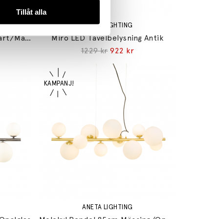
Tillåt alla
ANETA LIGHTING
Ljusdal Golvlampa 1-Arm Svart/Matt Mässing
Miro LED Tavelbelysning Antik
1229 kr
922 kr
ANETA LIGHTING