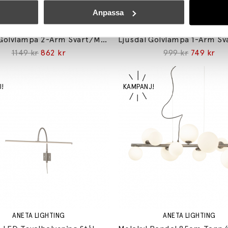
Anpassa
ANETA LIGHTING
ANETA LIGHTING
Ljusdal Golvlampa 2-Arm Svart/Matt Mässing
1149 kr
862 kr
999 kr
749 kr
ANETA LIGHTING
ANETA LIGHTING