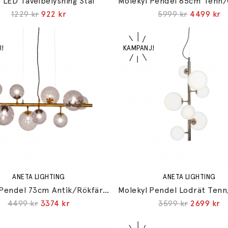
 LED Tavelbelysning Stål
Molekyl Pendel 85cm Tenn/
1229 kr
922 kr
5999 kr
4499 kr
ANETA LIGHTING
ANETA LIGHTING
Molekyl Pendel 73cm Antik/Rökfärgad
4499 kr
3374 kr
3599 kr
2699 kr