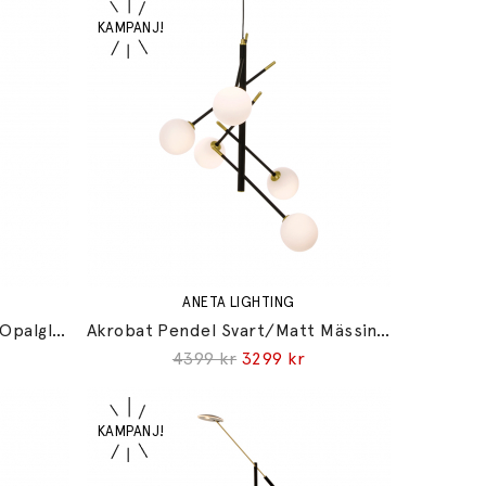
ANETA LIGHTING
Bell Bordslampa Hög Svart/Opalglas
Akrobat Pendel Svart/Matt Mässing/Opalglas
4399 kr
3299 kr