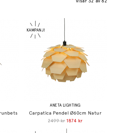
Visar 32
av 62
ANETA LIGHTING
runbets
Carpatica Pendel Ø60cm Natur
2499 kr
1874 kr