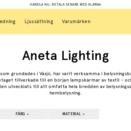
HANDLA NU, BETALA SENARE MED KLARNA
redning
Ljussättning
Varumärken
Aneta Lighting
, som grundades i Växjö, har varit verksamma i belysnings
etaget tillverkade till en början lampskärmar av textil – oc
en utvecklats till att omfatta hela bredden av belysnings
hembelysning.
FÄRG
MATERIAL