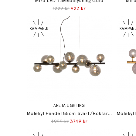
Miro LED Tavelbelysning Guld
Miro
1229 kr
922 kr
ANETA LIGHTING
Molekyl Pendel 85cm Svart/Rökfärgad
4999 kr
3749 kr