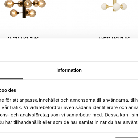
ANETA LIGHTING
ANETA LIGHTING
Cosmos Pendel 24-Arm Svart/Rökfärgad
7999 kr
5999 kr
4999 kr
3749 kr
Information
cookies
e för att anpassa innehållet och annonserna till användarna, tillh
vår trafik. Vi vidarebefordrar även sådana identifierare och anna
nnons- och analysföretag som vi samarbetar med. Dessa kan i sin
har tillhandahållit eller som de har samlat in när du har använt 