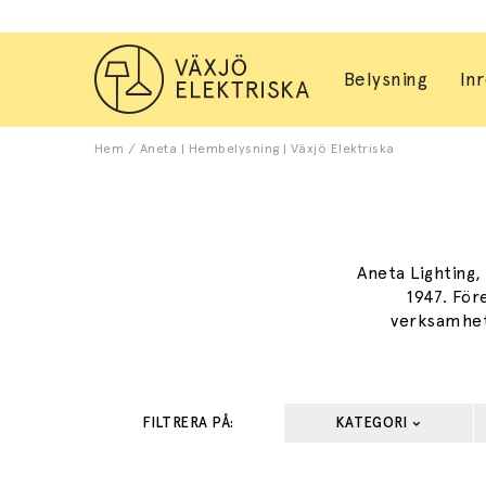
Belysning
In
Hem
/
Aneta | Hembelysning | Växjö Elektriska
Aneta Lighting
1947. För
verksamhet
FILTRERA PÅ:
KATEGORI