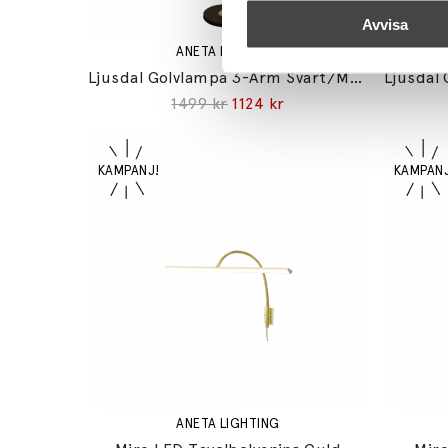
Avvisa
ANETA LIGHTING
Ljusdal Golvlampa 3-Arm Svart/Matt Mässing
1499 kr
1124 kr
ANETA LIGHTING