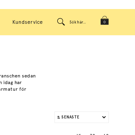
Kundservice
0
branschen sedan
h idag har
armatur för
SENASTE