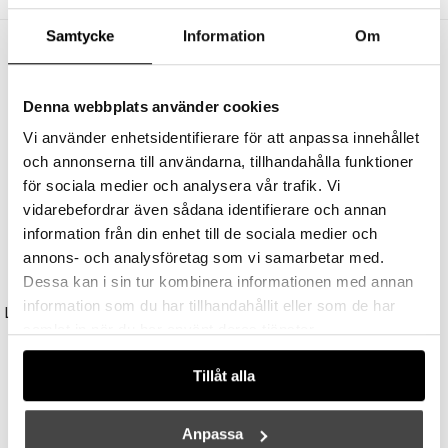
Samtycke
Information
Om
Andra köpte även
Denna webbplats använder cookies
Vi använder enhetsidentifierare för att anpassa innehållet
och annonserna till användarna, tillhandahålla funktioner
för sociala medier och analysera vår trafik. Vi
vidarebefordrar även sådana identifierare och annan
information från din enhet till de sociala medier och
annons- och analysföretag som vi samarbetar med.
Dessa kan i sin tur kombinera informationen med annan
TALA
UNISON
information som du har tillhandahållit eller som de har
Light Engine LED Bulb 3,6W (=33W) 2700K G9 Lightly Frosted
Reflektor MR11 28W (=35W) GU10
samlat in när du har använt deras tjänster.
179 kr
149 kr
Tillåt alla
Anpassa