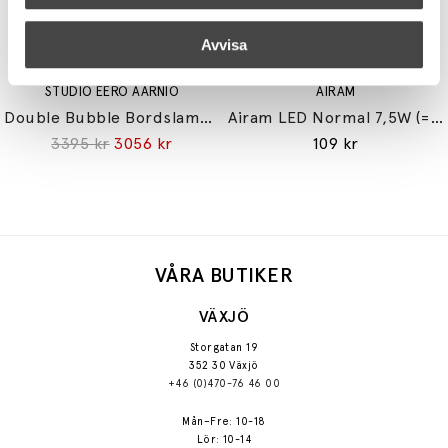
Avvisa
STUDIO EERO AARNIO
AIRAM
Double Bubble Bordslampa Small
Airam LED Normal 7,5W (=60W) E27
3395 kr
3056 kr
109 kr
VÅRA BUTIKER
VÄXJÖ
Storgatan 19
352 30 Växjö
+46 (0)470-76 46 00
Mån–Fre: 10-18
Lör: 10-14