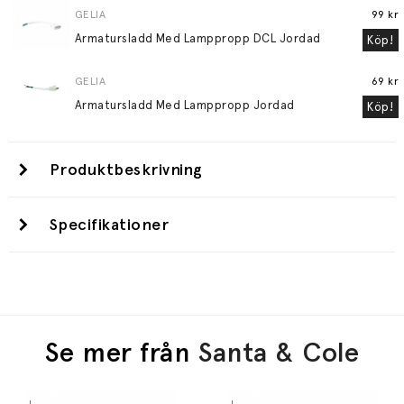
GELIA
99 kr
Armatursladd Med Lamppropp DCL Jordad
Köp!
GELIA
69 kr
Armatursladd Med Lamppropp Jordad
Köp!
Produktbeskrivning
Specifikationer
Se mer från
Santa & Cole