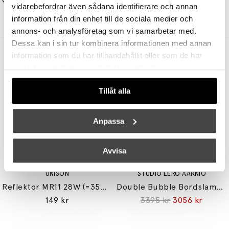
vidarebefordrar även sådana identifierare och annan
6535 kr
5555 kr
10965 kr
9320 kr
information från din enhet till de sociala medier och
annons- och analysföretag som vi samarbetar med.
Dessa kan i sin tur kombinera informationen med annan
Andra köpte även
information som du har tillhandahållit eller som de har
samlat in när du har använt deras tjänster.
Tillåt alla
Anpassa
Avvisa
UNISON
STUDIO EERO AARNIO
Reflektor MR11 28W (=35W) GU10
Double Bubble Bordslampa Small
149 kr
3395 kr
3056 kr