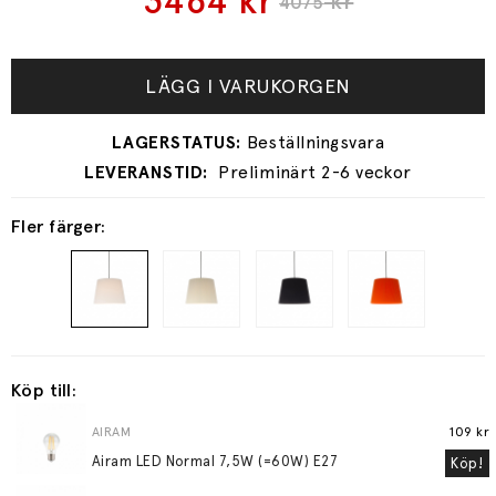
3464
kr
kr
4075
LÄGG I VARUKORGEN
Preliminärt 2-6 veckor
Fler färger:
Köp till:
AIRAM
109 kr
Airam LED Normal 7,5W (=60W) E27
Köp!