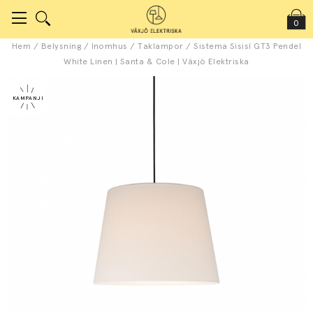
0
Hem
/
Belysning
/
Inomhus
/
Taklampor
/
Sistema Sisisí GT3 Pendel
White Linen | Santa & Cole | Växjö Elektriska