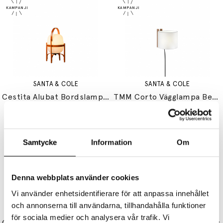
SANTA & COLE
SANTA & COLE
Cestita Alubat Bordslampa Reddish Orange
TMM Corto Vägglampa Beech/White Med Kabel
8715 kr
7408 kr
3515 kr
2988 kr
Samtycke
Information
Om
Denna webbplats använder cookies
Vi använder enhetsidentifierare för att anpassa innehållet
och annonserna till användarna, tillhandahålla funktioner
SANTA & COLE
SANTA & COLE
för sociala medier och analysera vår trafik. Vi
GT6 Pendel Black Ribbon 2 x E27
Tatu Golvlampa White Grey