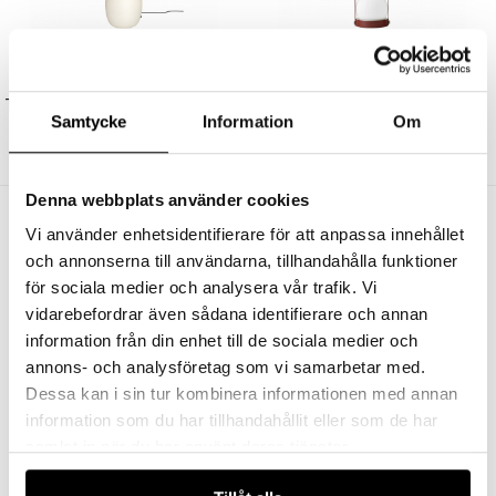
AUDO COPENHAGEN
AUDO COPENHAGEN
Torso Bordslampa 37 Sand/Off-White
Carrie Portable Bordslampa Burned Red IP44
Samtycke
Information
Om
4525 kr
3394 kr
1895 kr
1421 kr
Denna webbplats använder cookies
Andra köpte även
Vi använder enhetsidentifierare för att anpassa innehållet
och annonserna till användarna, tillhandahålla funktioner
för sociala medier och analysera vår trafik. Vi
vidarebefordrar även sådana identifierare och annan
information från din enhet till de sociala medier och
annons- och analysföretag som vi samarbetar med.
Dessa kan i sin tur kombinera informationen med annan
information som du har tillhandahållit eller som de har
samlat in när du har använt deras tjänster.
FLOS
UNISON