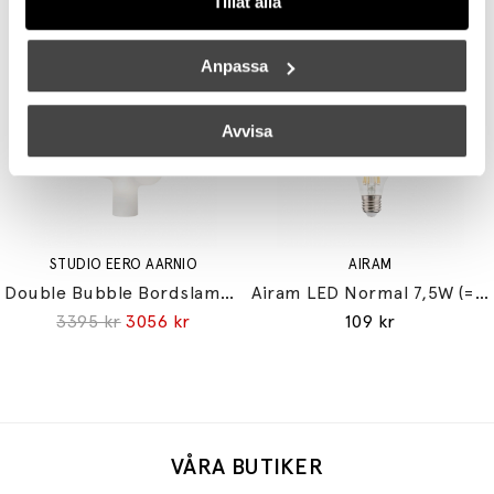
Tillåt alla
Gatto Piccolo Bordslampa
Reflektor MR11 28W (=35W) GU10
5835 kr
5252 kr
149 kr
Anpassa
Avvisa
STUDIO EERO AARNIO
AIRAM
Double Bubble Bordslampa Small
Airam LED Normal 7,5W (=60W) E27
3395 kr
3056 kr
109 kr
VÅRA BUTIKER