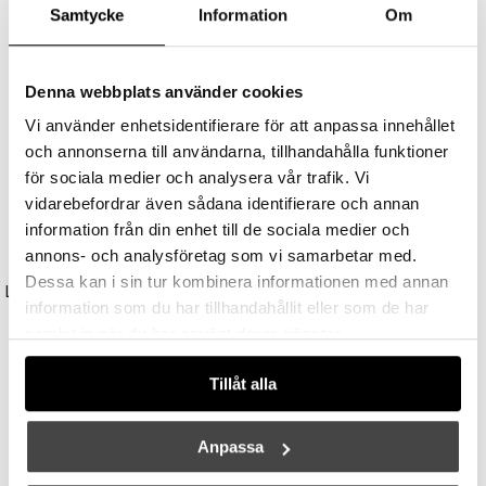
Andra köpte även
Samtycke
Information
Om
Denna webbplats använder cookies
Vi använder enhetsidentifierare för att anpassa innehållet
och annonserna till användarna, tillhandahålla funktioner
för sociala medier och analysera vår trafik. Vi
vidarebefordrar även sådana identifierare och annan
information från din enhet till de sociala medier och
annons- och analysföretag som vi samarbetar med.
TALA
UNISON
Dessa kan i sin tur kombinera informationen med annan
Light Engine LED Bulb 3,6W (=33W) 2700K G9 Lightly Frosted
Reflektor MR11 28W (=35W) GU10
information som du har tillhandahållit eller som de har
179 kr
149 kr
samlat in när du har använt deras tjänster.
Tillåt alla
Anpassa