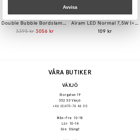
Avvisa
STUDIO EERO AARNIO
AIRAM
Double Bubble Bordslampa Small
Airam LED Normal 7,5W (=60W) E27
3395 kr
3056 kr
109 kr
VÅRA BUTIKER
VÄXJÖ
Storgatan 19
352 30 Växjö
+46 (0)470-76 46 00
Mån–Fre: 10-18
Lör: 10-14
Sön: Stängt