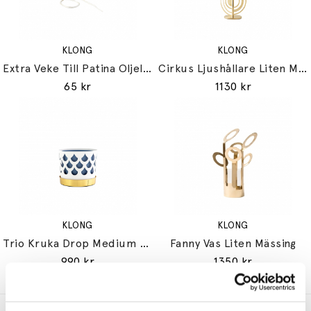
KLONG
KLONG
Extra Veke Till Patina Oljelampa Mini (Före 2021)
Cirkus Ljushållare Liten Mässing
65 kr
1130 kr
KLONG
KLONG
Trio Kruka Drop Medium Vit
Fanny Vas Liten Mässing
990 kr
1350 kr