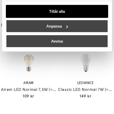
Tillåt alla
UNISON
STUDIO EERO AARNIO
Reflektor MR11 28W (=35W) GU10
Double Bubble Bordslampa Small
Anpassa
149 kr
3395 kr
3056 kr
Avvisa
AIRAM
LEDVANCE
Airam LED Normal 7,5W (=60W) E27
Classic LED Normal 7W (=60W) E27
109 kr
149 kr