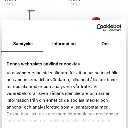
Samtycke
Information
Om
FLOS
FLOS
Oblique Bordslampa Matt Rust
Bellhop Bordslampa Brick Red
5680 kr
5112 kr
3295 kr
2966 kr
Denna webbplats använder cookies
Vi använder enhetsidentifierare för att anpassa innehållet
och annonserna till användarna, tillhandahålla funktioner
Andra köpte även
för sociala medier och analysera vår trafik. Vi
vidarebefordrar även sådana identifierare och annan
information från din enhet till de sociala medier och
annons- och analysföretag som vi samarbetar med.
Dessa kan i sin tur kombinera informationen med annan
information som du har tillhandahållit eller som de har
samlat in när du har använt deras tjänster.