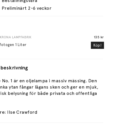
Preliminärt 2-6 veckor
KRONA LAMPFABRIK
135 kr
otogen 1 Liter
Köp!
beskrivning
 No. 1 är en oljelampa i massiv mässing. Den
anka ytan fångar lågans sken och ger en mjuk,
sk belysning för både privata och offentliga
re: Ilse Crawford