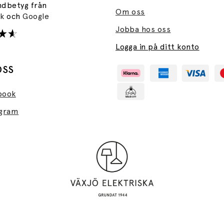
ndbetyg från
Om oss
ok
och
Google
Jobba hos oss
Logga in på ditt konto
OSS
book
agram