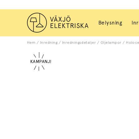
Belysning
In
Hem
/
Inredning
/
Inredningsdetaljer
/
Oljelampor
/
Holoce