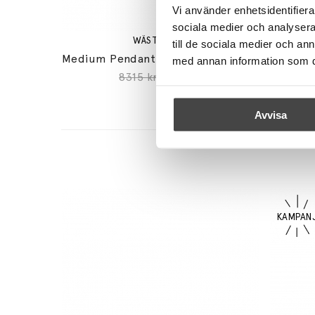
Vi använder enhetsidentifierar
sociala medier och analysera 
WÄSTBERG+
till de sociala medier och a
Medium Pendant w221 s2 Pendel Raw Brushed
med annan information som du 
8315 kr
7068 kr
Avvisa