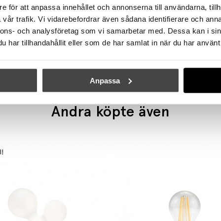
e för att anpassa innehållet och annonserna till användarna, tillh
vår trafik. Vi vidarebefordrar även sådana identifierare och anna
WÄSTBERG+
WÄSTBERG+
nnons- och analysföretag som vi samarbetar med. Dessa kan i sin
Pastille w182 b2 Bordslampa Graphite Black
har tillhandahållit eller som de har samlat in när du har använt 
4465 kr
3795 kr
4125 kr
3506 kr
Anpassa
Andra köpte även