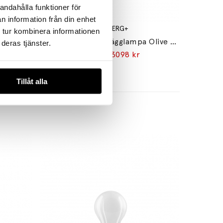
andahålla funktioner för
n information från din enhet
WÄSTBERG+
 tur kombinera informationen
Pastille w182 c2 Bordslampa Graphite Black
Pastille w182 br1 Vägglampa Olive Green
deras tjänster.
3645 kr
3098 kr
Tillåt alla