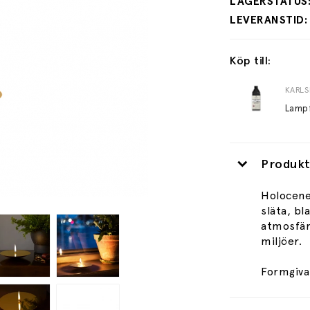
Köp till:
KARLS
Lampf
Produkt
Holocene
släta, bl
atmosfäri
miljöer.
Formgiva