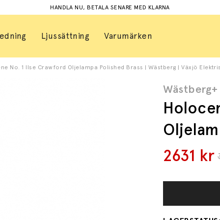
HANDLA NU, BETALA SENARE MED KLARNA
redning
Ljussättning
Varumärken
ne No. 1 Ilse Crawford Oljelampa Polished Brass | Wästberg | Växjö Elektri
Wästberg+
Holocen
Oljelam
2631
kr