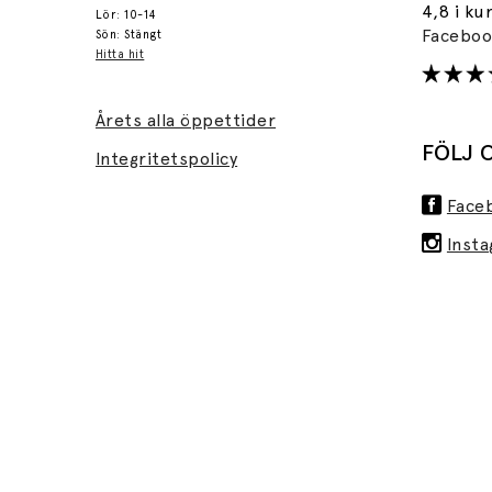
4,8 i ku
Lör: 10-14
Facebo
Sön: Stängt
Hitta hit
Årets alla öppettider
FÖLJ 
Integritetspolicy
Face
Inst