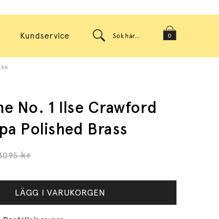
Kundservice
0
ska
e No. 1 Ilse Crawford
pa Polished Brass
kr
3095
LÄGG I VARUKORGEN