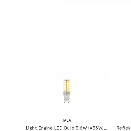
TALA
Light Engine LED Bulb 3,6W (=33W) 2700K G9 Lightly Frosted
Refle