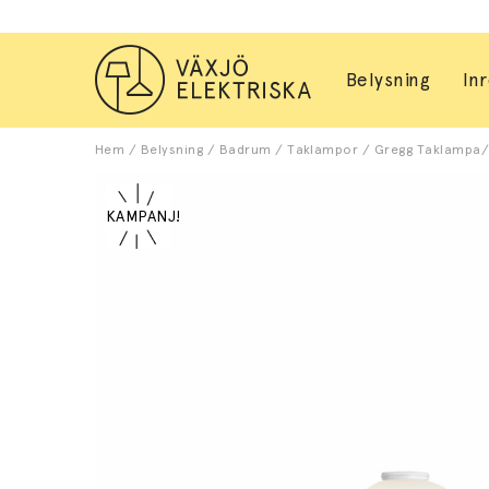
Belysning
In
Hem
/
Belysning
/
Badrum
/
Taklampor
/
Gregg Taklampa/V