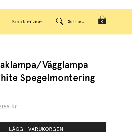
Kundservice
0
Taklampa/Vägglampa
hite Spegelmontering
kr
2155
LÄGG I VARUKORGEN