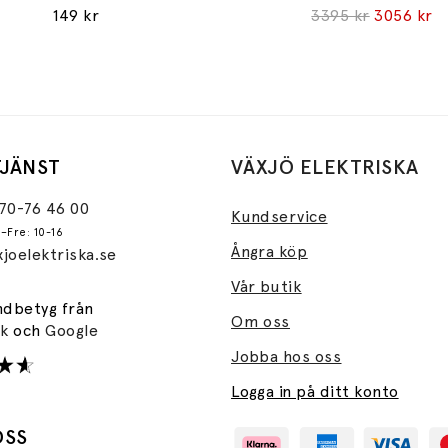
149 kr
3395 kr
3056 kr
JÄNST
VÄXJÖ ELEKTRISKA
470-76 46 00
Kundservice
–Fre: 10-16
Ångra köp
joelektriska.se
Vår butik
ndbetyg från
Om oss
ok
och
Google
Jobba hos oss
Logga in på ditt konto
OSS