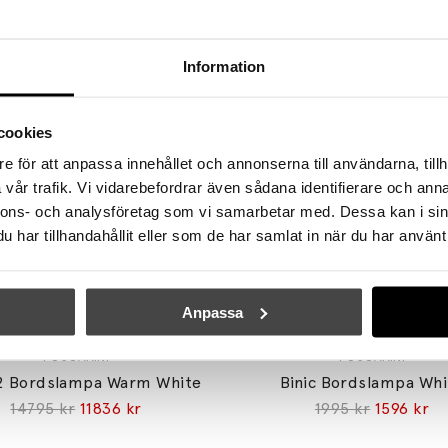
Se mer från
Foscarini
Information
cookies
e för att anpassa innehållet och annonserna till användarna, tillh
vår trafik. Vi vidarebefordrar även sådana identifierare och anna
nnons- och analysföretag som vi samarbetar med. Dessa kan i sin
har tillhandahållit eller som de har samlat in när du har använt 
Anpassa
FOSCARINI
FOSCARINI
2 Bordslampa Warm White
Binic Bordslampa Whi
14795 kr
11836 kr
1995 kr
1596 kr