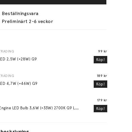
Preliminärt 2-6 veckor
TRADING
99 kr
LED 2,5W (=28W) G9
Köp!
TRADING
189 kr
LED 4,7W (=46W) G9
Köp!
179 kr
L
ight Engine LED Bulb 3,6W (=33W) 2700K G9 Lightly Frosted
Köp!
beskrivning