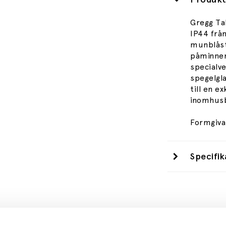
Gregg Ta
IP44 från
munblåst
påminner
specialv
spegelgla
till en ex
inomhusb
Formgiva
Specifik