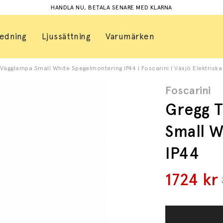
HANDLA NU, BETALA SENARE MED KLARNA
redning
Ljussättning
Varumärken
ägglampa Small White Spegelmontering IP44 | Foscarini | Växjö Elektriska
Foscarini
Gregg 
Small W
IP44
1724
kr