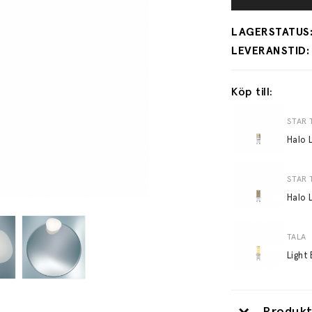
Köp till:
STAR 
Halo 
STAR 
Halo 
TALA
Produkt