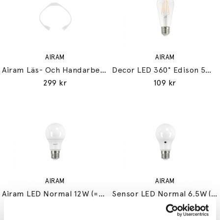
AIRAM
AIRAM
Airam Läs- Och Handarbetslampa Vit
Decor LED 360° Edison 5W (=34W) E27
299 kr
109 kr
AIRAM
AIRAM
Airam LED Normal 12W (=75W) E27
Sensor LED Normal 6,5W (=40W) E27
119 kr
189 kr