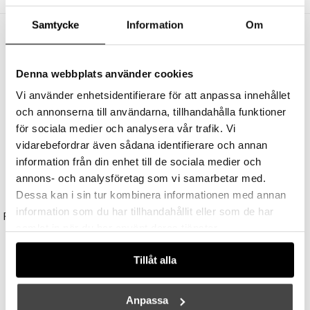
Samtycke
Information
Om
Andra köpte även
Denna webbplats använder cookies
Vi använder enhetsidentifierare för att anpassa innehållet
och annonserna till användarna, tillhandahålla funktioner
för sociala medier och analysera vår trafik. Vi
vidarebefordrar även sådana identifierare och annan
information från din enhet till de sociala medier och
annons- och analysföretag som vi samarbetar med.
Dessa kan i sin tur kombinera informationen med annan
UNISON
STUDIO EERO AARNIO
information som du har tillhandahållit eller som de har
Reflektor MR11 28W (=35W) GU10
Double Bubble Bordslampa Small
samlat in när du har använt deras tjänster.
149 kr
3395 kr
3056 kr
Tillåt alla
Anpassa