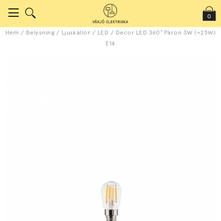
0
Hem
/
Belysning
/
Ljuskällor
/
LED
/
Decor LED 360° Päron 3W (=25W)
E14