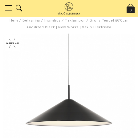
0
Hem
/
Belysning
/
Inomhus
/
Taklampor
/
Brolly Pendel Ø70cm
Anodized Black | New Works | Växjö Elektriska