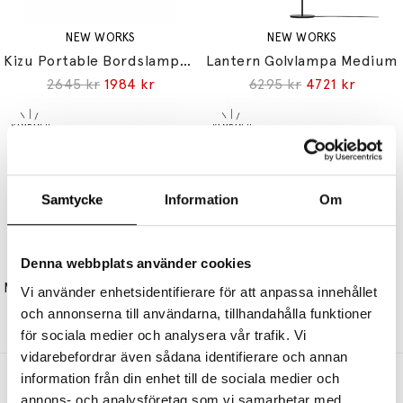
NEW WORKS
NEW WORKS
Kizu Portable Bordslampa Grey Marble
Lantern Golvlampa Medium
2645 kr
1984 kr
6295 kr
4721 kr
Samtycke
Information
Om
Denna webbplats använder cookies
NEW WORKS
NEW WORKS
Material Bordslampa The Black Sheep Edition
Margin Bordslampa Beige/Black
Vi använder enhetsidentifierare för att anpassa innehållet
6145 kr
4609 kr
5595 kr
4196 kr
och annonserna till användarna, tillhandahålla funktioner
för sociala medier och analysera vår trafik. Vi
vidarebefordrar även sådana identifierare och annan
information från din enhet till de sociala medier och
Andra köpte även
annons- och analysföretag som vi samarbetar med.