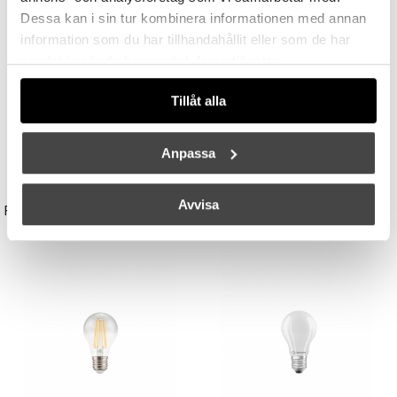
Dessa kan i sin tur kombinera informationen med annan
information som du har tillhandahållit eller som de har
samlat in när du har använt deras tjänster.
Tillåt alla
Anpassa
UNISON
STUDIO EERO AARNIO
Avvisa
Reflektor MR11 28W (=35W) GU10
Double Bubble Bordslampa Small
149 kr
3395 kr
3056 kr