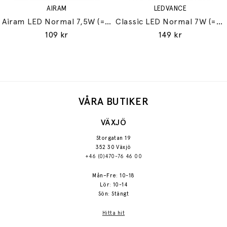
AIRAM
LEDVANCE
Airam LED Normal 7,5W (=60W) E27
Classic LED Normal 7W (=60W) E27
109 kr
149 kr
VÅRA BUTIKER
VÄXJÖ
Storgatan 19
352 30 Växjö
+46 (0)470-76 46 00
Mån–Fre: 10-18
Lör: 10-14
Sön: Stängt
Hitta hit