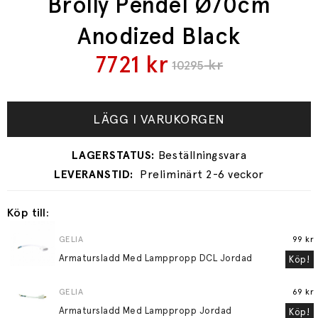
Brolly Pendel Ø70cm
Anodized Black
7721
kr
kr
10295
LÄGG I VARUKORGEN
Preliminärt 2-6 veckor
Köp till:
GELIA
99 kr
Armatursladd Med Lamppropp DCL Jordad
Köp!
GELIA
69 kr
Armatursladd Med Lamppropp Jordad
Köp!