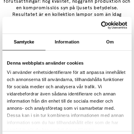
förutsättningar: hög kvalitet, noggrann produktion och
en kompromisslös syn på ljusets betydelse.
Resultatet är en kollektion lampor som än idag
produceras med samma respekt för originalidéerna.
Samarbetet lade grunden till Louis Poulsens filosofi
om att forma ljus, inte bara armaturer.
Samtycke
Information
Om
Denna webbplats använder cookies
Vi använder enhetsidentifierare för att anpassa innehållet
och annonserna till användarna, tillhandahålla funktioner
för sociala medier och analysera vår trafik. Vi
vidarebefordrar även sådana identifierare och annan
information från din enhet till de sociala medier och
annons- och analysföretag som vi samarbetar med.
Dessa kan i sin tur kombinera informationen med annan
information som du har tillhandahållit eller som de har
LOUIS POULSEN
LOUIS POULSEN
samlat in när du har använt deras tjänster.
PH Artichoke Ø600 Pendel Dusty Green/High Lustre Chrome Plated
PH 5 Pendel Classic White