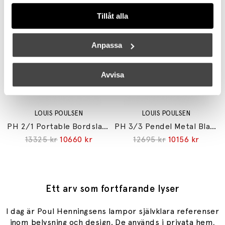
147000 kr
117600 kr
11545 kr
9236 kr
Tillåt alla
Anpassa
Avvisa
LOUIS POULSEN
LOUIS POULSEN
PH 2/1 Portable Bordslampa High Lustre Chrome Plated
PH 3/3 Pendel Metal Black/Opal Glass V2
13325 kr
10660 kr
12695 kr
10156 kr
Ett arv som fortfarande lyser
I dag är Poul Henningsens lampor självklara referenser
inom belysning och design. De används i privata hem,