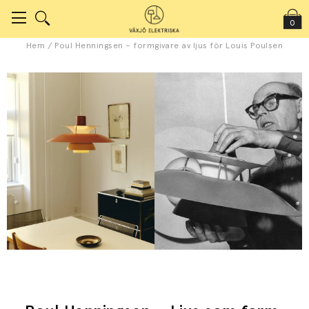
0
Hem
/
Poul Henningsen – formgivare av ljus för Louis Poulsen