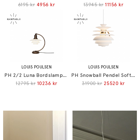
6195 kr
4956 kr
13945 kr
11156 kr
LOUIS POULSEN
LOUIS POULSEN
PH 2/2 Luna Bordslampa Aged Brass/Opal Glass
PH Snowball Pendel Soft White/Brass Metallised
12795 kr
10236 kr
31900 kr
25520 kr